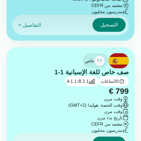
معتمد من CEFR
مدرسون محليون
التسجيل
التفاصيل
خاص
صف خاص للغة الإسبانية 1-1
20
ساعات
A 1.1-B 2.1
€
799
وقت مرن
وقت الحصة: هولندا (GMT+2)
وقت مرن
تاريخ بدء مرن
معتمد من CEFR
مدرسون محليون