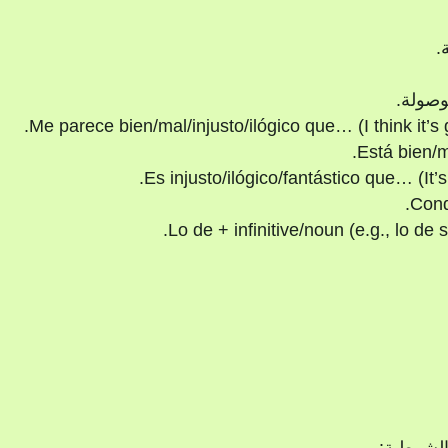
.
وصولة.
Me parece bien/mal/injusto/ilógico que… (I think it’s 
Está bien/m
Es injusto/ilógico/fantástico que… (It’s 
Condi
Lo de + infinitive/noun (e.g., lo de 