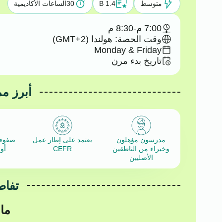
متوسط
B 1.4
30
الساعات الأكاديمية
7:00 م
-
8:30 م
وقت الحصة: هولندا (GMT+2)
Monday & Friday
تاريخ بدء مرن
أبرز م
مدرسون مؤهلون
يعتمد على إطار عمل
صفوف 
وخبراء من الناطقين
CEFR
أو
الأصليين
تفاص
ما