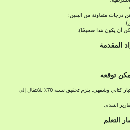
الشرطية:
عن درجات متفاوتة من اليقين:
اد المقدمة
مكن توقعه
في نهاية الدورة، ستخضع لاختبار كتابي وشفهي. يلزم تحقيق نسبة 70٪ للانتقال إلى
رير التقدم.
ر التعلم