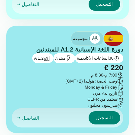
التسجيل
التفاصيل
المجموعة
دورة اللغة الإسبانية A1.2 للمبتدئين
30
الساعات الأكاديمية
مبتدئ
A 1.2
€
220
7:00 م
-
8:30 م
وقت الحصة: هولندا (GMT+2)
Monday & Friday
تاريخ بدء مرن
معتمد من CEFR
مدرسون محليون
التسجيل
التفاصيل