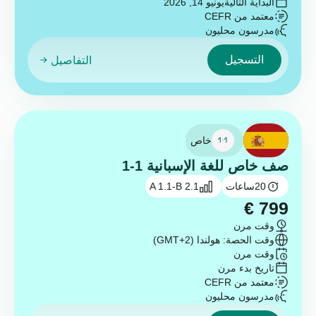
البداية التالية
يونيو 14, 2026
معتمد من CEFR
مدرسون محليون
التسجيل
التفاصيل
خاص
صف خاص للغة الإسبانية 1-1
20
ساعات
A 1.1-B 2.1
€
799
وقت مرن
وقت الحصة: هولندا (GMT+2)
وقت مرن
تاريخ بدء مرن
معتمد من CEFR
مدرسون محليون