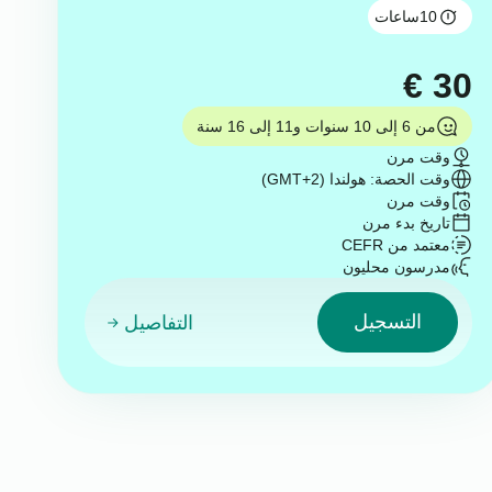
10
ساعات
€
30
من 6 إلى 10 سنوات و11 إلى 16 سنة
وقت مرن
وقت الحصة: هولندا (GMT+2)
وقت مرن
تاريخ بدء مرن
معتمد من CEFR
مدرسون محليون
التسجيل
التفاصيل