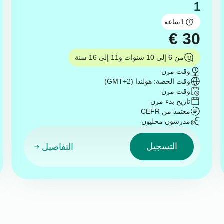
1
1
ساعة
€
30
من 6 إلى 10 سنوات و11 إلى 16 سنة
وقت مرن
وقت الحصة: هولندا (GMT+2)
وقت مرن
تاريخ بدء مرن
معتمد من CEFR
مدرسون محليون
التسجيل
التفاصيل