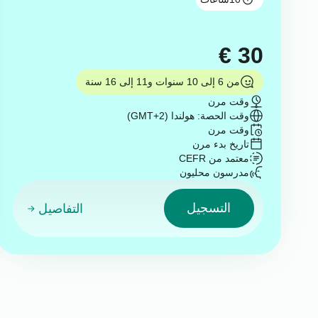
€
30
من 6 إلى 10 سنوات و11 إلى 16 سنة
وقت مرن
وقت الحصة: هولندا (GMT+2)
وقت مرن
تاريخ بدء مرن
معتمد من CEFR
مدرسون محليون
التسجيل
التفاصيل