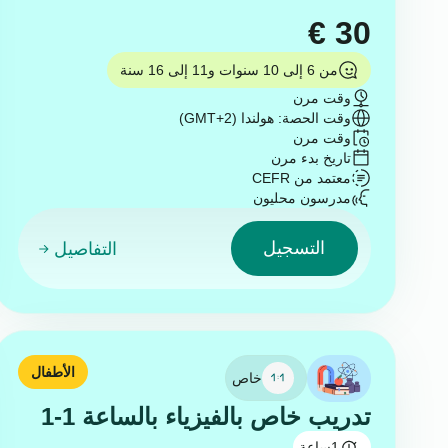
€
30
من 6 إلى 10 سنوات و11 إلى 16 سنة
وقت مرن
وقت الحصة: هولندا (GMT+2)
وقت مرن
تاريخ بدء مرن
معتمد من CEFR
مدرسون محليون
التسجيل
التفاصيل
الأطفال
خاص
تدريب خاص بالفيزياء بالساعة 1-1
1
ساعة