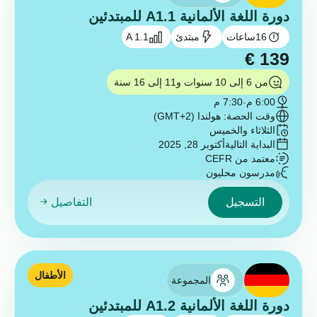
دورة اللغة الألمانية A1.1 للمبتدئين
16
ساعات
مبتدئ
A 1.1
€
139
من 6 إلى 10 سنوات و11 إلى 16 سنة
6:00 م
-
7:30 م
وقت الحصة: هولندا (GMT+2)
الثلاثاء والخميس
البداية التالية
أكتوبر 28, 2025
معتمد من CEFR
مدرسون محليون
التسجيل
التفاصيل
الأطفال
المجموعة
دورة اللغة الألمانية A1.2 للمبتدئين