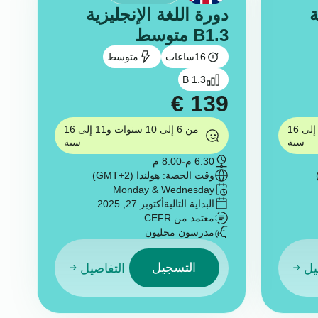
ة
دورة اللغة الإنجليزية
B1.3 متوسط
16
ساعات
متوسط
B 1.3
€
139
من 6 إلى 10 سنوات و11 إلى 16
من 6 إلى 10 سنوات و11 إلى 16
سنة
سنة
6:30 م
-
8:00 م
وقت الحصة: هولندا (GMT+2)
Monday & Wednesday
البداية التالية
أكتوبر 27, 2025
معتمد من CEFR
مدرسون محليون
التسجيل
يل
التفاصيل