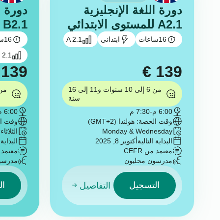
دورة اللغة الإنجليزية
دورة ا
A2.1 للمستوى الابتدائي
B2.1 فوق المتوسط
16
ساعات
ابتدائي
A 2.1
16
س
 2.1
139
€
139
من 6 إلى 10 سنوات و11 إلى 16
سنة
6:00 م
-
7:30 م
6:00 م
وقت الحصة: هولندا (GMT+2)
وقت الحص
Monday & Wednesday
الثلاثا
البداية التالية
أكتوبر 8, 2025
البداية 
معتمد من CEFR
معتمد من
مدرسون محليون
مدرسو
التسجيل
ال
التفاصيل