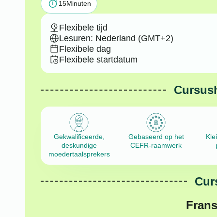
15
Minuten
Flexibele tijd
Lesuren: Nederland (GMT+2)
Flexibele dag
Flexibele startdatum
Cursus
Gekwalificeerde,
Gebaseerd op het
Kle
deskundige
CEFR-raamwerk
moedertaalsprekers
Cur
Frans