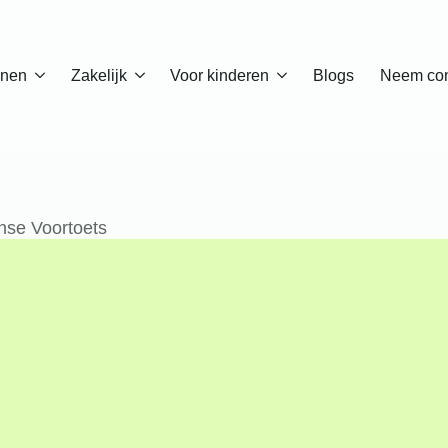
enen
Zakelijk
Voor kinderen
Blogs
Neem con
nse Voortoets