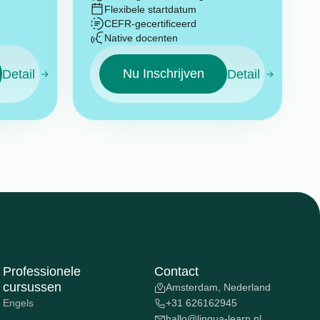
Flexibele startdatum
CEFR-gecertificeerd
Native docenten
Nu Inschrijven
Detail
Detail
Professionele
Contact
cursussen
Amsterdam, Nederland
Engels
+31 626162945
hallo@lingua-learn.nl