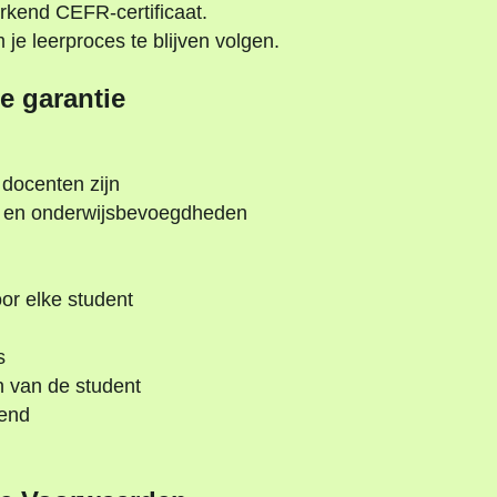
rkend CEFR-certificaat.
e leerproces te blijven volgen.
e garantie
 docenten zijn
’s en onderwijsbevoegdheden
r elke student
s
n van de student
kend