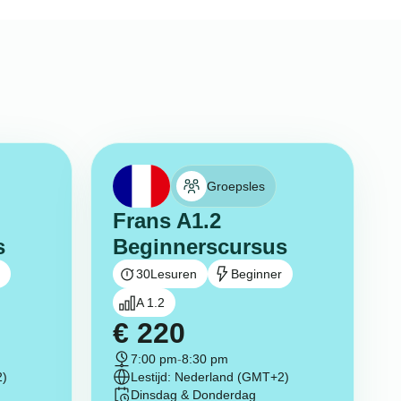
Groepsles
Frans A1.2
s
Beginnerscursus
30
Lesuren
Beginner
A 1.2
€
220
7:00 pm
-
8:30 pm
2)
Lestijd: Nederland (GMT+2)
Dinsdag & Donderdag