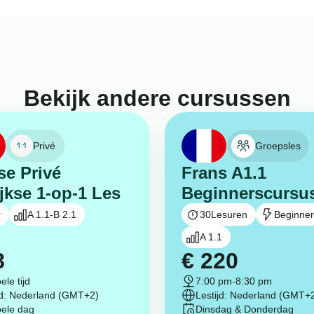
Bekijk andere cursussen
Privé
Groepsles
se Privé
Frans A1.1
ijkse 1-op-1 Les
Beginnerscursu
r
A 1.1-B 2.1
30
Lesuren
Beginner
A 1.1
8
€
220
ele tijd
7:00 pm
-
8:30 pm
jd: Nederland (GMT+2)
Lestijd: Nederland (GMT+
bele dag
Dinsdag & Donderdag