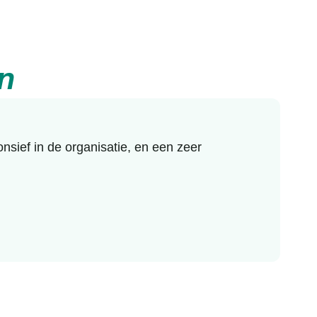
n
sief in de organisatie, en een zeer
Ik h
was 