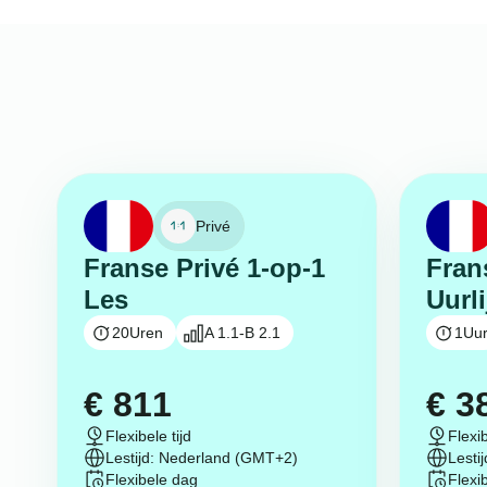
Privé
Franse Privé 1-op-1
Fran
Les
Uurl
20
Uren
A 1.1-B 2.1
1
Uu
€
811
€
3
Flexibele tijd
Flexib
Lestijd: Nederland (GMT+2)
Lesti
Flexibele dag
Flexi