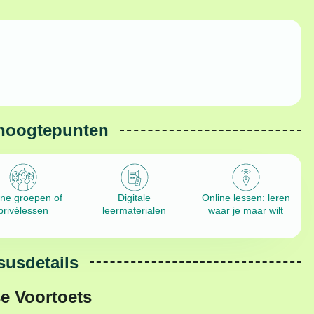
hoogtepunten
ine groepen of
Digitale
Online lessen: leren
privélessen
leermaterialen
waar je maar wilt
susdetails
e Voortoets