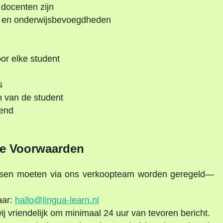
 docenten zijn
’s en onderwijsbevoegdheden
r elke student
s
n van de student
kend
e Voorwaarden
lessen moeten via ons verkoopteam worden geregeld—
aar:
hallo@lingua-learn.nl
j vriendelijk om minimaal 24 uur van tevoren bericht.