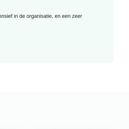
sief in de organisatie, en een zeer
Ik h
was 