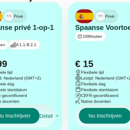
Privé
Privé
nse privé 1-op-1
Spaanse Voorto
15
Minuten
ren
A 1.1-B 2.1
99
€
15
ele tijd
Flexibele tijd
jd: Nederland (GMT+2)
Lestijd: Nederland (GMT+
bele dag
Flexibele dag
bele startdatum
Flexibele startdatum
gecertificeerd
CEFR-gecertificeerd
e docenten
Native docenten
u Inschrijven
Nu Inschrijven
Detail