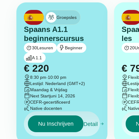
Groepsles
Spaans A1.1
Spaa
beginnerscursus
les
30
Lesuren
Beginner
20
U
A 1.1
€
220
€
7
8:30 pm
-
10:00 pm
Flexib
Lestijd: Nederland (GMT+2)
Lesti
Maandag & Vrijdag
Flexi
Next Start
juni 14, 2026
Flexi
CEFR-gecertificeerd
CEFR-
Native docenten
Nativ
Nu Inschrijven
N
Detail