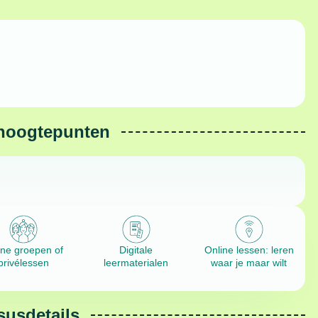
hoogtepunten
ine groepen of
Digitale
Online lessen: leren
privélessen
leermaterialen
waar je maar wilt
susdetails