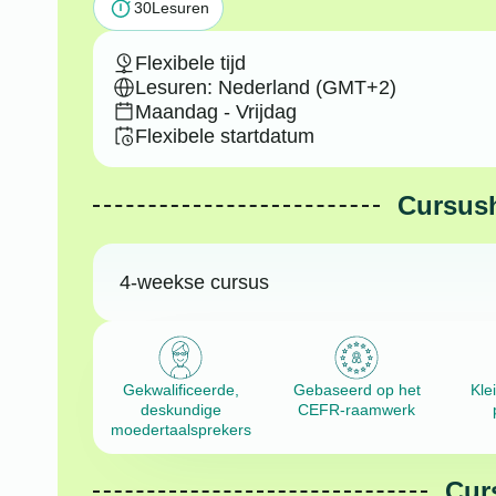
30
Lesuren
Flexibele tijd
Lesuren: Nederland (GMT+2)
Maandag - Vrijdag
Flexibele startdatum
Cursus
4-weekse cursus
Gekwalificeerde,
Gebaseerd op het
Kle
deskundige
CEFR-raamwerk
moedertaalsprekers
Cur