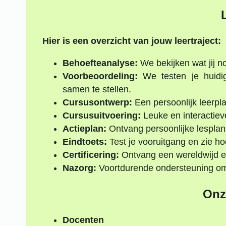
Hier is een overzicht van jouw leertraject:
Behoefteanalyse:
We bekijken wat jij no
Voorbeoordeling:
We testen je huidi
samen te stellen.
Cursusontwerp:
Een persoonlijk leerpl
Cursusuitvoering:
Leuke en interactiev
Actieplan:
Ontvang persoonlijke lesplan
Eindtoets:
Test je vooruitgang en zie h
Certificering:
Ontvang een wereldwijd e
Nazorg:
Voortdurende ondersteuning om j
Onz
Docenten