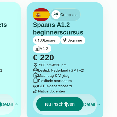
Groepsles
ets
Spaans A1.2
beginnerscursus
30
Lesuren
Beginner
A 1.2
€
220
7:00 pm
-
8:30 pm
2)
Lestijd: Nederland (GMT+2)
Maandag & Vrijdag
Flexibele startdatum
CEFR-gecertificeerd
Native docenten
Nu Inschrijven
Detail
Detail