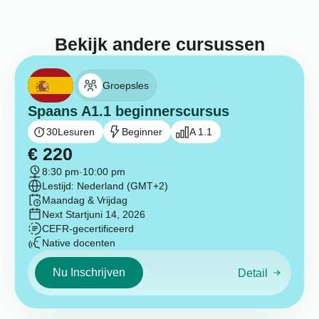
Bekijk andere cursussen
Groepsles
Spaans A1.1 beginnerscursus
30
Lesuren
Beginner
A 1.1
€
220
8:30 pm
-
10:00 pm
Lestijd: Nederland (GMT+2)
Maandag & Vrijdag
Next Start
juni 14, 2026
CEFR-gecertificeerd
Native docenten
Nu Inschrijven
Detail