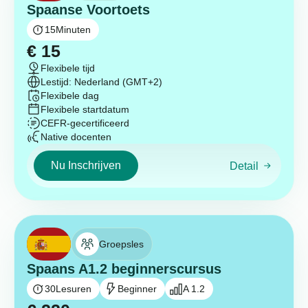
Spaanse Voortoets
15
Minuten
€
15
Flexibele tijd
Lestijd: Nederland (GMT+2)
Flexibele dag
Flexibele startdatum
CEFR-gecertificeerd
Native docenten
Nu Inschrijven
Detail
Groepsles
Spaans A1.2 beginnerscursus
30
Lesuren
Beginner
A 1.2