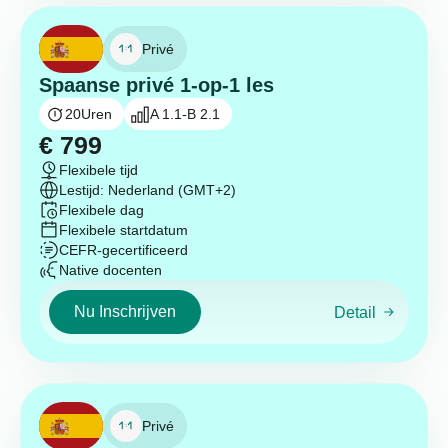
Privé
Spaanse privé 1-op-1 les
20
Uren
A 1.1-B 2.1
€
799
Flexibele tijd
Lestijd: Nederland (GMT+2)
Flexibele dag
Flexibele startdatum
CEFR-gecertificeerd
Native docenten
Nu Inschrijven
Detail
Privé