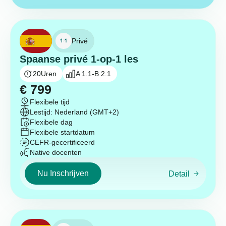
Privé
Spaanse privé 1-op-1 les
20
Uren
A 1.1-B 2.1
€
799
Flexibele tijd
Lestijd: Nederland (GMT+2)
Flexibele dag
Flexibele startdatum
CEFR-gecertificeerd
Native docenten
Nu Inschrijven
Detail