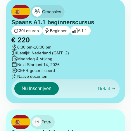
Groepsles
Spaans A1.1 beginnerscursus
30
Lesuren
Beginner
A 1.1
€
220
8:30 pm
-
10:00 pm
Lestijd: Nederland (GMT+2)
Maandag & Vrijdag
Next Start
juni 14, 2026
CEFR-gecertificeerd
Native docenten
Nu Inschrijven
Detail
Privé