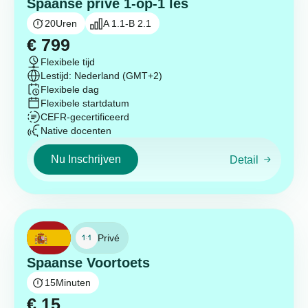
Spaanse privé 1-op-1 les
20
Uren
A 1.1-B 2.1
€
799
Flexibele tijd
Lestijd: Nederland (GMT+2)
Flexibele dag
Flexibele startdatum
CEFR-gecertificeerd
Native docenten
Nu Inschrijven
Detail
Privé
Spaanse Voortoets
15
Minuten
€
15