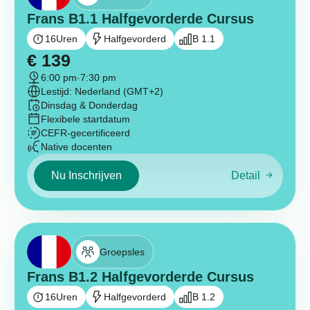
Frans B1.1 Halfgevorderde Cursus
16
Uren
Halfgevorderd
B 1.1
€
139
6:00 pm
-
7:30 pm
Lestijd: Nederland (GMT+2)
Dinsdag & Donderdag
Flexibele startdatum
CEFR-gecertificeerd
Native docenten
Nu Inschrijven
Detail
Groepsles
Frans B1.2 Halfgevorderde Cursus
16
Uren
Halfgevorderd
B 1.2