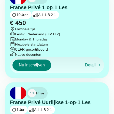
Franse Privé 1-op-1 Les
10
Uren
A 1.1-B 2.1
€
450
Flexibele tijd
Lestijd: Nederland (GMT+2)
Monday & Thursday
Flexibele startdatum
CEFR-gecertificeerd
Native docenten
Nu Inschrijven
Detail
Privé
Franse Privé Uurlijkse 1-op-1 Les
1
Uur
A 1.1-B 2.1