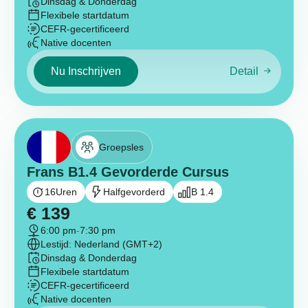
Dinsdag & Donderdag
Flexibele startdatum
CEFR-gecertificeerd
Native docenten
Nu Inschrijven
Detail
Groepsles
Frans B1.4 Gevorderde Cursus
16
Uren
Halfgevorderd
B 1.4
€
139
6:00 pm
-
7:30 pm
Lestijd: Nederland (GMT+2)
Dinsdag & Donderdag
Flexibele startdatum
CEFR-gecertificeerd
Native docenten