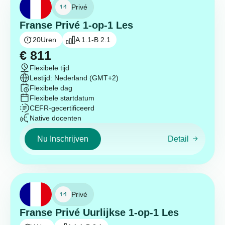
Privé
Franse Privé 1-op-1 Les
20
Uren
A 1.1-B 2.1
€
811
Flexibele tijd
Lestijd: Nederland (GMT+2)
Flexibele dag
Flexibele startdatum
CEFR-gecertificeerd
Native docenten
Nu Inschrijven
Detail
Privé
Franse Privé Uurlijkse 1-op-1 Les