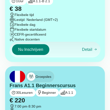
1
Uur
A 1.1-B 2.1
€
38
Flexibele tijd
Lestijd: Nederland (GMT+2)
Flexibele dag
Flexibele startdatum
CEFR-gecertificeerd
Native docenten
Nu Inschrijven
Detail
Groepsles
Frans A1.1 Beginnerscursus
30
Lesuren
Beginner
A 1.1
€
220
7:00 pm
-
8:30 pm