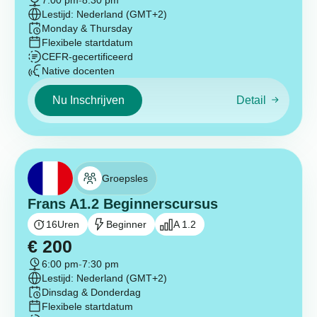
7:00 pm
-
8:30 pm
Lestijd: Nederland (GMT+2)
Monday & Thursday
Flexibele startdatum
CEFR-gecertificeerd
Native docenten
Nu Inschrijven
Detail
Groepsles
Frans A1.2 Beginnerscursus
16
Uren
Beginner
A 1.2
€
200
6:00 pm
-
7:30 pm
Lestijd: Nederland (GMT+2)
Dinsdag & Donderdag
Flexibele startdatum