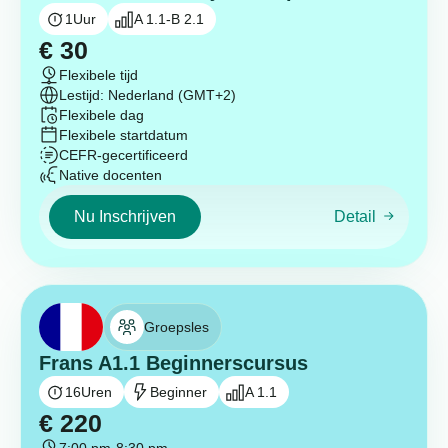
1
Uur
A 1.1-B 2.1
€
30
Flexibele tijd
Lestijd: Nederland (GMT+2)
Flexibele dag
Flexibele startdatum
CEFR-gecertificeerd
Native docenten
Nu Inschrijven
Detail
Groepsles
Frans A1.1 Beginnerscursus
16
Uren
Beginner
A 1.1
€
220