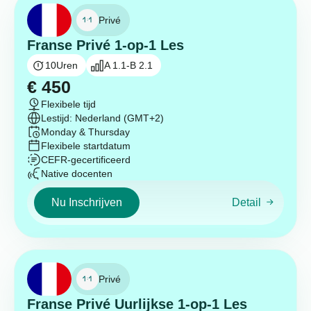
Privé
Franse Privé 1-op-1 Les
10
Uren
A 1.1-B 2.1
€
450
Flexibele tijd
Lestijd: Nederland (GMT+2)
Monday & Thursday
Flexibele startdatum
CEFR-gecertificeerd
Native docenten
Nu Inschrijven
Detail
Privé
Franse Privé Uurlijkse 1-op-1 Les