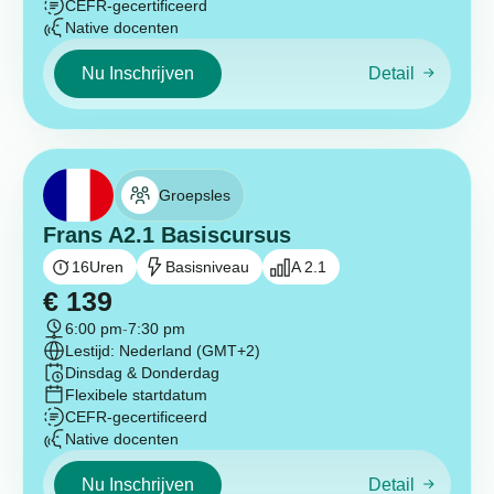
CEFR-gecertificeerd
Native docenten
Nu Inschrijven
Detail
Groepsles
Frans A2.1 Basiscursus
16
Uren
Basisniveau
A 2.1
€
139
6:00 pm
-
7:30 pm
Lestijd: Nederland (GMT+2)
Dinsdag & Donderdag
Flexibele startdatum
CEFR-gecertificeerd
Native docenten
Nu Inschrijven
Detail