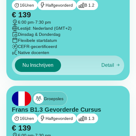
16
Uren
Halfgevorderd
B 1.2
€
139
6:00 pm
-
7:30 pm
Lestijd: Nederland (GMT+2)
Dinsdag & Donderdag
Flexibele startdatum
CEFR-gecertificeerd
Native docenten
Nu Inschrijven
Detail
Groepsles
Frans B1.3 Gevorderde Cursus
16
Uren
Halfgevorderd
B 1.3
€
139
6:00 pm
-
7:30 pm