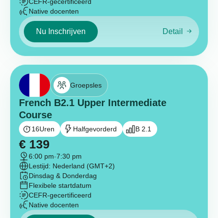
CEFR-gecertificeerd
Native docenten
Nu Inschrijven
Detail
Groepsles
French B2.1 Upper Intermediate
Course
16
Uren
Halfgevorderd
B 2.1
€
139
6:00 pm
-
7:30 pm
Lestijd: Nederland (GMT+2)
Dinsdag & Donderdag
Flexibele startdatum
CEFR-gecertificeerd
Native docenten