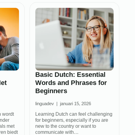
Basic Dutch: Essential
et
Words and Phrases for
Beginners
linguadev
januari 15, 2026
n wordt
Learning Dutch can feel challenging
onder
for beginners, especially if you are
als met
new to the country or want to
ren biedt
communicate with…