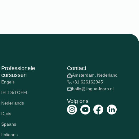
Professionele
Contact
cursussen
Amsterdam, Nederland
Engels
+31 626162945
hallo@lingua-learn.nl
IELTS/TOEFL
Volg ons
Nederlands
Duits
Spaans
Italiaans