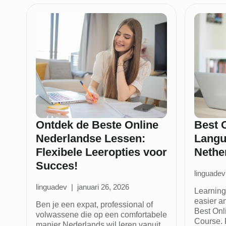
Ontdek de Beste Online
Best 
Nederlandse Lessen:
Langu
Flexibele Leeropties voor
Nethe
Succes!
linguadev
linguadev
januari 26, 2026
Learning
easier an
Ben je een expat, professional of
Best Onl
volwassene die op een comfortabele
Course. 
manier Nederlands wil leren vanuit