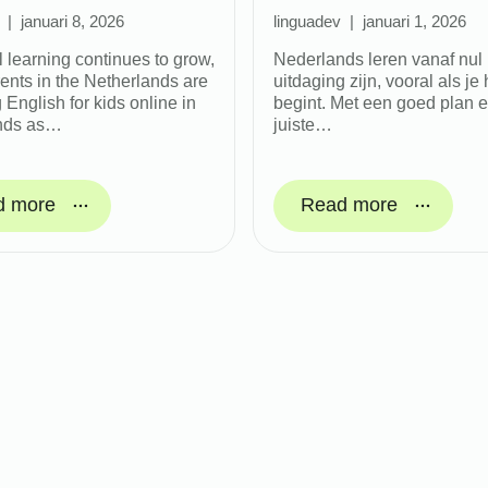
januari 8, 2026
linguadev
januari 1, 2026
l learning continues to grow,
Nederlands leren vanaf nul
ents in the Netherlands are
uitdaging zijn, vooral als j
English for kids online in
begint. Met een goed plan 
nds as…
juiste…
d more
Read more