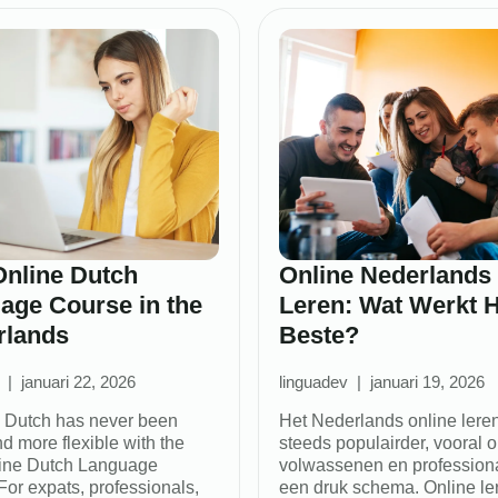
Online Dutch
Online Nederlands
age Course in the
Leren: Wat Werkt H
rlands
Beste?
januari 22, 2026
linguadev
januari 19, 2026
 Dutch has never been
Het Nederlands online lere
d more flexible with the
steeds populairder, vooral 
ine Dutch Language
volwassenen en profession
For expats, professionals,
een druk schema. Online le