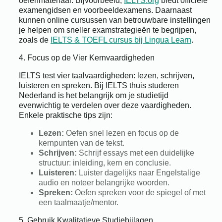
oefenmateriaal. Bijvoorbeeld,
IELTS.org
biedt officiële
examengidsen en voorbeeldexamens. Daarnaast
kunnen online cursussen van betrouwbare instellingen
je helpen om sneller examstrategieën te begrijpen,
zoals de
IELTS & TOEFL cursus bij Lingua Learn
.
4. Focus op de Vier Kernvaardigheden
IELTS test vier taalvaardigheden: lezen, schrijven,
luisteren en spreken. Bij IELTS thuis studeren
Nederland is het belangrijk om je studietijd
evenwichtig te verdelen over deze vaardigheden.
Enkele praktische tips zijn:
Lezen:
Oefen snel lezen en focus op de
kernpunten van de tekst.
Schrijven:
Schrijf essays met een duidelijke
structuur: inleiding, kern en conclusie.
Luisteren:
Luister dagelijks naar Engelstalige
audio en noteer belangrijke woorden.
Spreken:
Oefen spreken voor de spiegel of met
een taalmaatje/mentor.
5. Gebruik Kwalitatieve Studiebijlagen