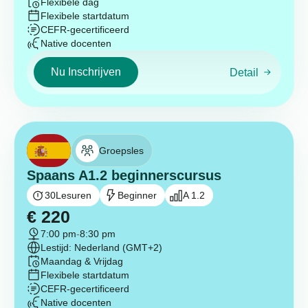
Flexibele dag
Flexibele startdatum
CEFR-gecertificeerd
Native docenten
Nu Inschrijven
Detail
Groepsles
Spaans A1.2 beginnerscursus
30
Lesuren
Beginner
A 1.2
€
220
7:00 pm
-
8:30 pm
Lestijd: Nederland (GMT+2)
Maandag & Vrijdag
Flexibele startdatum
CEFR-gecertificeerd
Native docenten