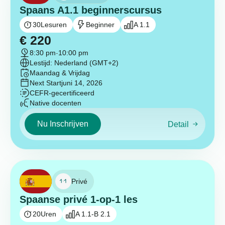
Spaans A1.1 beginnerscursus
30
Lesuren
Beginner
A 1.1
€
220
8:30 pm
-
10:00 pm
Lestijd: Nederland (GMT+2)
Maandag & Vrijdag
Next Start
juni 14, 2026
CEFR-gecertificeerd
Native docenten
Nu Inschrijven
Detail
Privé
Spaanse privé 1-op-1 les
20
Uren
A 1.1-B 2.1