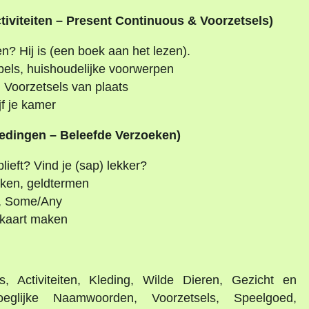
tiviteiten – Present Continuous & Voorzetsels)
oen? Hij is (een boek aan het lezen).
els, huishoudelijke voorwerpen
Voorzetsels van plaats
jf je kamer
biedingen – Beleefde Verzoeken)
blieft? Vind je (sap) lekker?
nken, geldtermen
, Some/Any
nukaart maken
s, Activiteiten, Kleding, Wilde Dieren, Gezicht en
voeglijke Naamwoorden, Voorzetsels, Speelgoed,