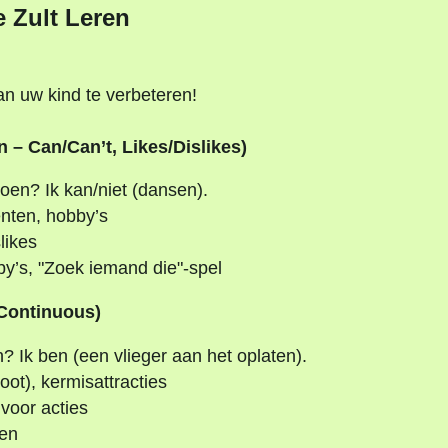
e Zult Leren
n uw kind te verbeteren!
 – Can/Can’t, Likes/Dislikes)
doen? Ik kan/niet (dansen).
nten, hobby’s
likes
by’s, "Zoek iemand die"-spel
 Continuous)
? Ik ben (een vlieger aan het oplaten).
oot), kermisattracties
voor acties
nen