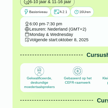
6-10 jaar & 11-16 jaar
Basisniveau
A 2.1
16
Uren
6:00 pm
-
7:30 pm
Lesuren: Nederland (GMT+2)
Monday & Wednesday
Volgende start:
oktober 8, 2025
Cursus
Gekwalificeerde,
Gebaseerd op het
Kle
deskundige
CEFR-raamwerk
moedertaalsprekers
Cur