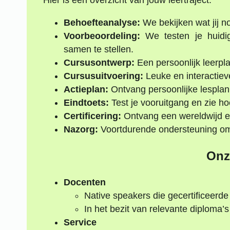
Hier is een overzicht van jouw leertraject:
Behoefteanalyse:
We bekijken wat jij no
Voorbeoordeling:
We testen je huidi
samen te stellen.
Cursusontwerp:
Een persoonlijk leerpl
Cursusuitvoering:
Leuke en interactiev
Actieplan:
Ontvang persoonlijke lesplan
Eindtoets:
Test je vooruitgang en zie h
Certificering:
Ontvang een wereldwijd e
Nazorg:
Voortdurende ondersteuning om j
Onz
Docenten
Native speakers die gecertificeerde
In het bezit van relevante diploma
Service