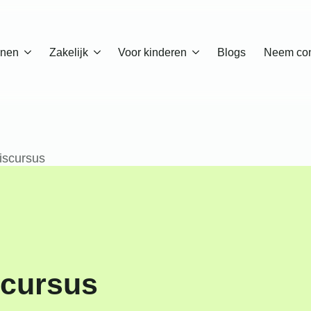
enen
Zakelijk
Voor kinderen
Blogs
Neem con
iscursus
scursus