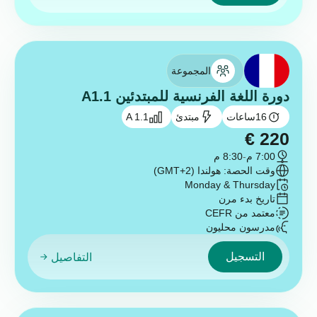
المجموعة
دورة اللغة الفرنسية للمبتدئين A1.1
16
ساعات
مبتدئ
A 1.1
€
220
7:00 م
-
8:30 م
وقت الحصة: هولندا (GMT+2)
Monday & Thursday
تاريخ بدء مرن
معتمد من CEFR
مدرسون محليون
التسجيل
التفاصيل