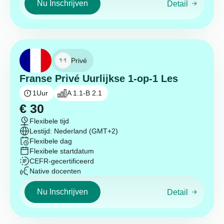
Nu Inschrijven
Detail
Privé
Franse Privé Uurlijkse 1-op-1 Les
1
Uur
A 1.1-B 2.1
€
30
Flexibele tijd
Lestijd: Nederland (GMT+2)
Flexibele dag
Flexibele startdatum
CEFR-gecertificeerd
Native docenten
Nu Inschrijven
Detail