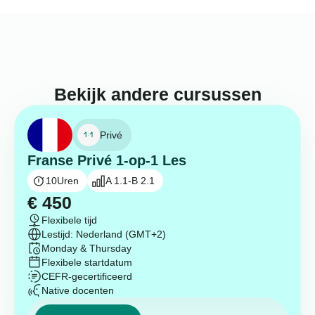
Bekijk andere cursussen
Privé
Franse Privé 1-op-1 Les
10
Uren
A 1.1-B 2.1
€
450
Flexibele tijd
Lestijd: Nederland (GMT+2)
Monday & Thursday
Flexibele startdatum
CEFR-gecertificeerd
Native docenten