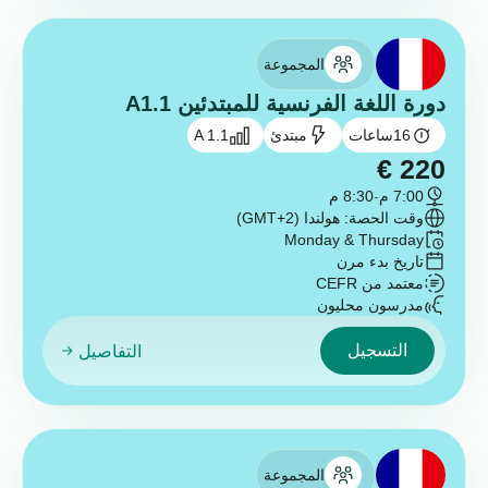
المجموعة
دورة اللغة الفرنسية للمبتدئين A1.1
16
ساعات
مبتدئ
A 1.1
€
220
7:00 م
-
8:30 م
وقت الحصة: هولندا (GMT+2)
Monday & Thursday
تاريخ بدء مرن
معتمد من CEFR
مدرسون محليون
التسجيل
التفاصيل
المجموعة